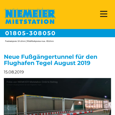
01805-308050
Festnetzpreis 14 ct/min | Mobilfunkpreise max. 42ct/min
Neue Fußgängertunnel für den
Flughafen Tegel August 2019
15.08.2019