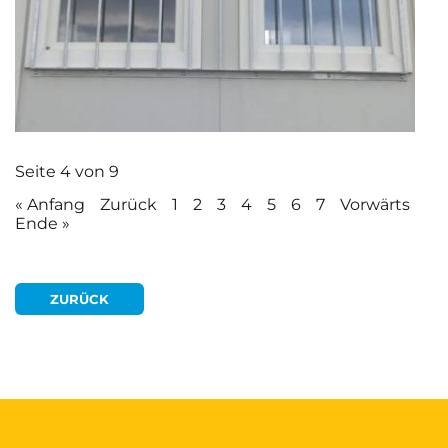
Seite 4 von 9
« Anfang
Zurück
1
2
3
4
5
6
7
Vorwärts
Ende »
ZURÜCK