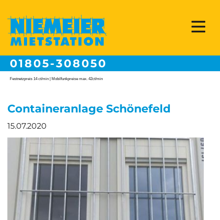
01805-308050
Festnetzpreis 14 ct/min | Mobilfunkpreise max. 42ct/min
Containeranlage Schönefeld
15.07.2020